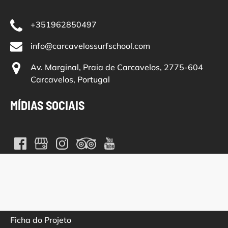
+351962850497
info@carcavelossurfschool.com
Av. Marginal, Praia de Carcavelos, 2775-604
Carcavelos, Portugal
MÍDIAS SOCIAIS
(opens
in
new
window)
Ficha do Projeto