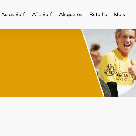
Open More
Aulas Surf
ATL Surf
Alugueres
Retalho
Mais
Menu