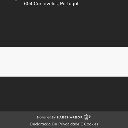
604 Carcavelos, Portugal
(o
in
ne
wi
Declaração De Privacidade E Cookies