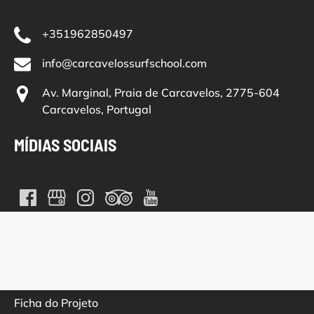
+351962850497
info@carcavelossurfschool.com
Av. Marginal, Praia de Carcavelos, 2775-604
Carcavelos, Portugal
MÍDIAS SOCIAIS
(opens
in
new
window)
Ficha do Projeto