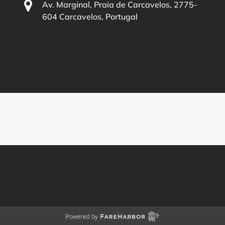
Av. Marginal, Praia de Carcavelos, 2775-
604 Carcavelos, Portugal
(o
in
ne
wi