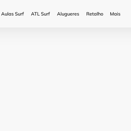
Open More
Aulas Surf
ATL Surf
Alugueres
Retalho
Mais
Menu