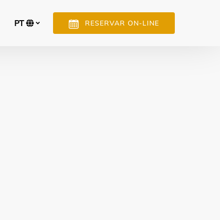
PT
RESERVAR ON-LINE
Selecione
o
seu
idioma