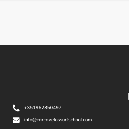
+351962850497
info@carcavelossurfschool.com