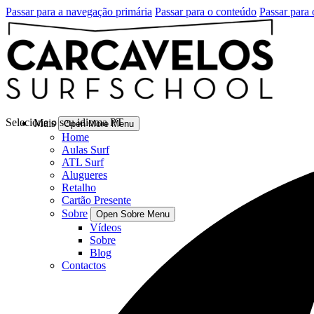
Passar para a navegação primária
Passar para o conteúdo
Passar para 
Selecione o seu idioma
PT
Mais
Open More Menu
Home
Aulas Surf
ATL Surf
Alugueres
Retalho
Cartão Presente
Sobre
Open Sobre Menu
Vídeos
Sobre
Blog
Contactos