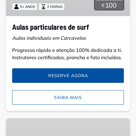
100
€
5+ ANOS
2 HORAS
Aulas particulares de surf
Aulas individuais em Carcavelos
Progresso rápido e atenção 100% dedicada a ti.
Instrutores certificados, prancha e fato incluídos.
RESERVE AGORA
SAIBA MAIS
Aulas
de