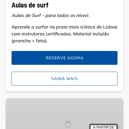
Aulas de surf
Aulas de Surf – para todos os níveis
Aprende a surfar na praia mais icónica de Lisboa
com instrutores certificados. Material incluído
(prancha + fato).
RESERVE AGORA
SAIBA MAIS
Aulas
particulares
de
surf
A PARTIR DE