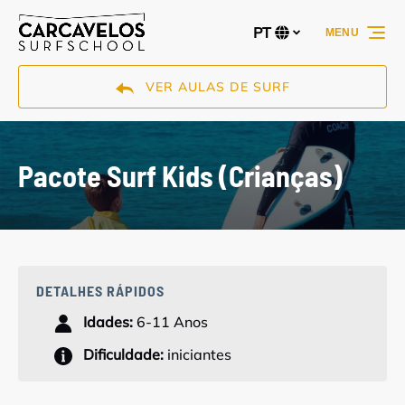
Passar para a navegação primária
Passar para o conteúdo
Passar para o rodapé
PT
MENU
Selecione
o
seu
VER AULAS DE SURF
idioma
Pacote Surf Kids (Crianças)
DETALHES RÁPIDOS
Idades:
6-11 Anos
Dificuldade:
iniciantes