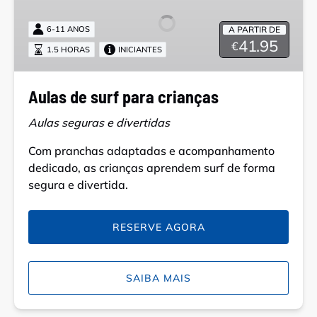
surf
para
A PARTIR DE
6-11 ANOS
crianças
41.95
€
1.5 HORAS
INICIANTES
Aulas de surf para crianças
Aulas seguras e divertidas
Com pranchas adaptadas e acompanhamento
dedicado, as crianças aprendem surf de forma
segura e divertida.
RESERVE AGORA
SAIBA MAIS