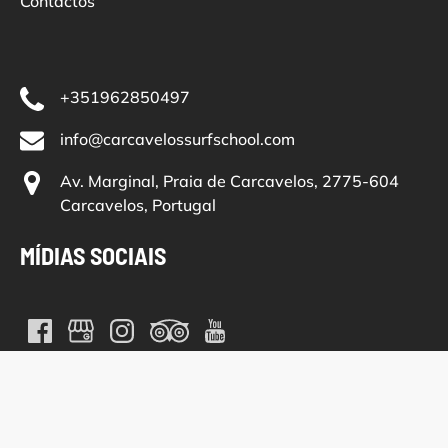
Contactos
+351962850497
info@carcavelossurfschool.com
Av. Marginal, Praia de Carcavelos, 2775-604
Carcavelos, Portugal
MÍDIAS SOCIAIS
(opens
in